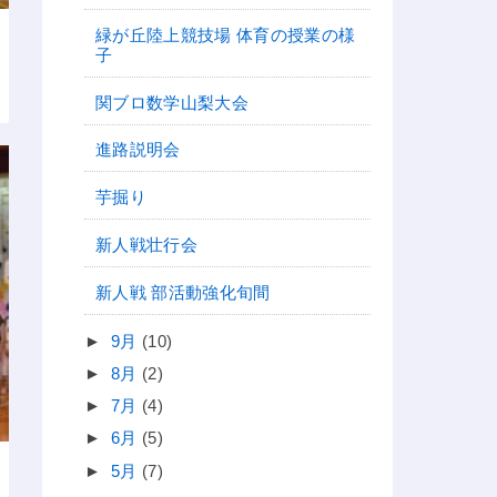
緑が丘陸上競技場 体育の授業の様
子
関ブロ数学山梨大会
進路説明会
芋掘り
新人戦壮行会
新人戦 部活動強化旬間
►
9月
(10)
►
8月
(2)
►
7月
(4)
►
6月
(5)
►
5月
(7)