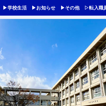
▶学校生活
▶お知らせ
▶その他
▷転入職