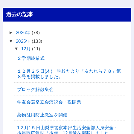
過去の記事
►
2026年
(78)
▼
2025年
(133)
▼
12月
(11)
２学期終業式
１２月２５日(木) 学校だより「友われら７８」第
８号を掲載しました。
ブロック解散集会
学友会選挙立会演説会・投開票
薬物乱用防止教室を開催
1２月1５日山梨県警察本部生活安全部人身安全・
少年課広報誌「少年」12月号を掲載しました。