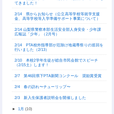
てきました！
2/14 県からお知らせ（公立高等学校等就学支援
金、高等学校等入学準備サポート事業について）
2/14 山梨県警察本部生活安全部人身安全・少年課
広報誌「少年」（2月号）
2/14 PTA校外指導部が厄除け地蔵尊祭りの巡回を
行いました（2/13）
2/10 本校2学年生徒が総合市民会館でスピーチ
（2/15土）します！
2/7 第46回県下PTA新聞コンクール 奨励賞受賞
2/4 春の訪れ〜チューリップ〜
2/3 新入生保護者説明会を開催しました
►
1月
(10)