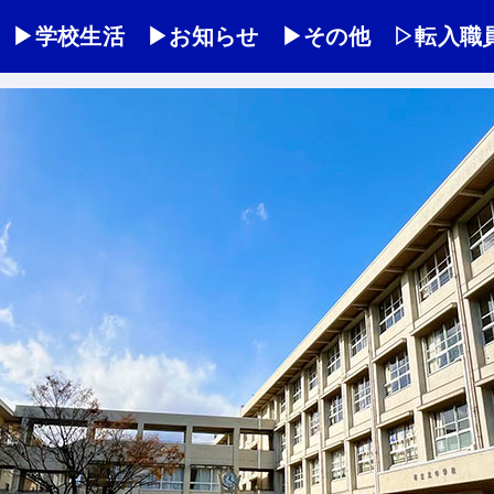
▶学校生活
▶お知らせ
▶その他
▷転入職