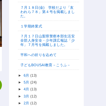
７月１８日(金) 学校だより「友
われら７８」第４号を掲載しまし
た。
１学期終業式
７月１７日山梨県警察本部生活安
全部人身安全・少年課広報誌「少
年」７月号を掲載しました。
平和への祈りを込めて
子どもBOUSAI教育－こうふ－
►
6月
(13)
►
5月
(24)
►
4月
(13)
►
3月
(12)
►
2月
(12)