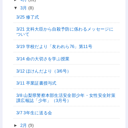
▼
3月
(8)
3/25 修了式
3/21 文科大臣から自殺予防に係わるメッセージに
ついて
3/19 学校だより「友われら76」第11号
3/14 命の大切さを学ぶ授業
3/12 ほけんだより（3/6号）
3/11 卒業証書授与式
3/8 山梨県警察本部生活安全部少年・女性安全対策
課広報誌「少年」（3月号）
3/7 3年生に送る会
►
2月
(9)