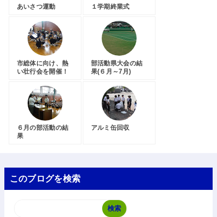
あいさつ運動
１学期終業式
市総体に向け、熱
部活動県大会の結
い壮行会を開催！
果(６月～7月)
６月の部活動の結
アルミ缶回収
果
このブログを検索