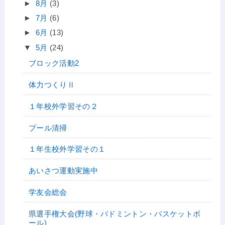
►
8月
(3)
►
7月
(6)
►
6月
(13)
▼
5月
(24)
ブロック活動2
体力つくりⅡ
１年校外学習その２
プール清掃
１年生校外学習その１
あいさつ運動実施中
学友会総会
県選手権大会(野球・バドミントン・バスケットボ
ール)